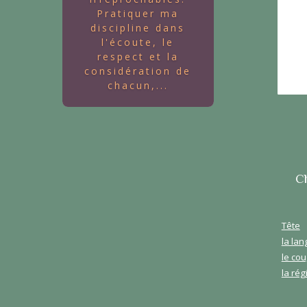
Pratiquer ma
discipline dans
l'écoute, le
respect et la
considération de
chacun,...
C
Tête
la la
le cou
la rég