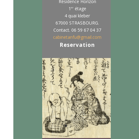
Résidence Horizon
er
1
étage
4 quai kleber
67000 STRASBOURG.
Contact. 06 59 67 04 37
cabinetanfu@gmail.com
Reservation