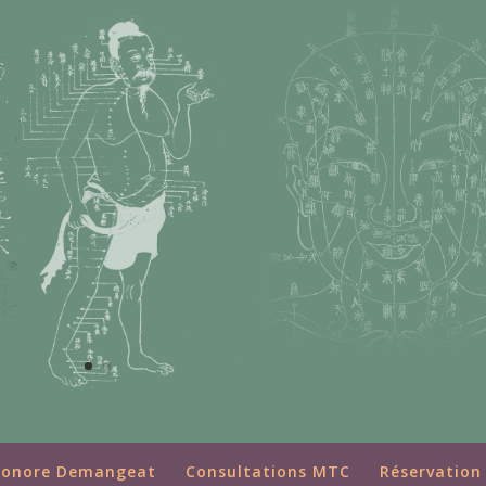
éonore Demangeat
Consultations MTC
Réservation