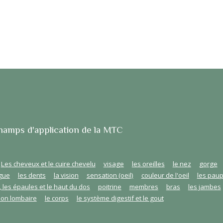
diplômée de l'école Ming Men de Nancy. Cet enseignement est
basé sur le programme officiel de l’académie de MTC de Pékin et
de la faculté de MTC de Shanghai.
Par ailleurs, je suis affiliée à l'Union Française des Professionnels
de Médecine Chinoise (UFPMTC)
hamps d'application de la MTC
Les cheveux et le cuire chevelu
visage
les oreilles
le nez
gorge
ngue
les dents
la vision
sensation (oeil)
couleur de l'oeil
les paup
, les épaules et le haut du dos
poitrine
membres
bras
les jambes
ion lombaire
le corps
le système digestif et le gout