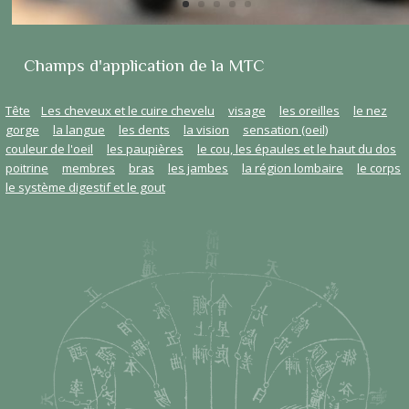
Champs d'application de la MTC
Tête
Les cheveux et le cuire chevelu
visage
les oreilles
le nez
gorge
la langue
les dents
la vision
sensation (oeil)
couleur de l'oeil
les paupières
le cou, les épaules et le haut du dos
poitrine
membres
bras
les jambes
la région lombaire
le corps
le système digestif et le gout