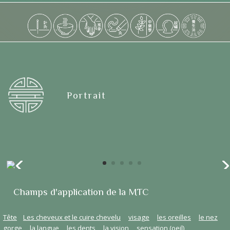
Portrait
Champs d'application de la MTC
Tête
Les cheveux et le cuire chevelu
visage
les oreilles
le nez
gorge
la langue
les dents
la vision
sensation (oeil)