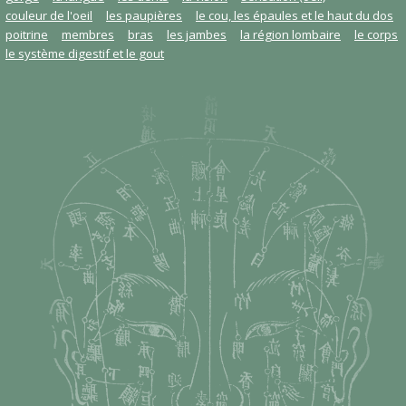
couleur de l'oeil
les paupières
le cou, les épaules et le haut du dos
poitrine
membres
bras
les jambes
la région lombaire
le corps
le système digestif et le gout